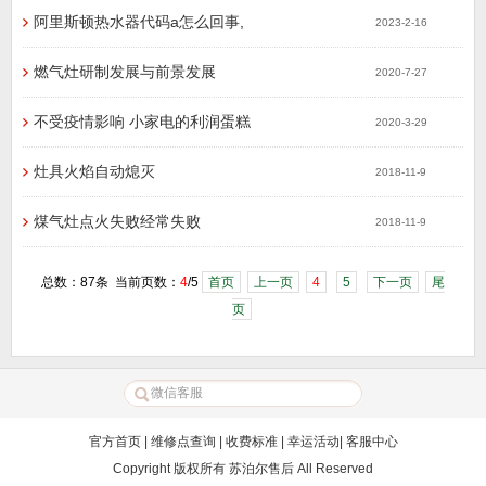
阿里斯顿热水器代码a怎么回事,
2023-2-16
燃气灶研制发展与前景发展
2020-7-27
不受疫情影响 小家电的利润蛋糕
2020-3-29
灶具火焰自动熄灭
2018-11-9
煤气灶点火失败经常失败
2018-11-9
总数：87条 当前页数：
4
/5
首页
上一页
4
5
下一页
尾
页
官方首页
|
维修点查询
|
收费标准
|
幸运活动
|
客服中心
Copyright 版权所有
苏泊尔售后
All Reserved