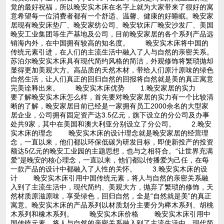
觉的最好祝福，所以晚安实木床在名字上就为大家带来了很好的寓
意希望每一位消费者都有一个舒适、温馨、健康的好睡眠。晚安家
居现有晚安床垫厂、晚安家纺公司、晚安软床厂晚安沙发厂、美国
晚安工业集团等生产基地及公司，目前晚安家居的各个系列产品远
销海内外，在中国拥有较高的知名度。 晚安实木床将中国的
传统元素引进，在人们的主流生活中融入了人与自然的亲密关系。
苏泊尔晚安实木床具有现代简约风格的简洁，外观修饰将繁琐抛却
显得更加美观大方。高品质的天然木材，带给人们原汁原味的绿色
自然生活，让人们真正的回归自然的回报将自然就是美的真正寓意
完美诠释出来。 晚安实木床优势 1.晚安家居的实力
要了解晚安实木床怎么样，首先要对晚安家居的实力有一个比较清
晰的了解，晚安家居目前已经是一家拥有员工2000余名的大型家
居企业，公司拥有固定资产达3.5亿元，旗下设立的分公司及办事
处共9家，其中在美国和澳大利亚分别设立了分公司。 2.晚安
实木床的理念 晚安实木床的设计理念就是晚安家居的经营理
念，一直以来，他们都以环保低碳为研发目标，即使新投产的投资
额达5亿元的晚安工业园的主题思想，也与之相符合。“让世界充满
爱”是晚安的核心理念，一直以来，他们都以传播爱为己任，在每
一款产品的设计中都融入了人性的关怀。 3.晚安实木床的设
计 晚安实木床引用中国传统元素，将人与自然的亲密关系融
入到了主流生活中，现代简约、美观大方，抛弃了繁琐的修饰，天
然材质原滋原味，享受绿色，回归自然，全是“自然就是美”的真正
寓意。晚安实木床的产品系列以材质划分主要分为榉木系列、胡桃
木系列和橡木系列。 晚安实木床价格 晚安实木床引用中
国传统元素，将人与自然的亲密关系融入到了主流生活中，现代简