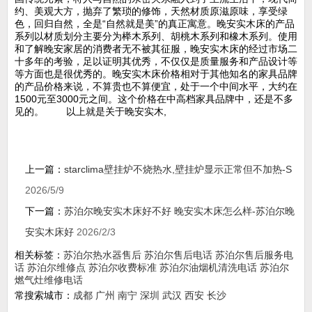
约、美观大方，抛弃了繁琐的修饰，天然材质原滋原味，享受绿
色，回归自然，全是“自然就是美”的真正寓意。晚安实木床的产品
系列以材质划分主要分为榉木系列、胡桃木系列和橡木系列。使用
和了解晚安家居的消费者无不被其征服，晚安实木床的经过市场二
十多年的考验，足以证明其优秀，不仅仅是质量服务和产品设计等
等方面也是很优秀的。晚安实木床价格相对于其他知名的家具品牌
的产品价格来说，不算贵也不算便宜，处于一个中间水平，大约在
1500元至3000元之间。这个价格在中高档家具品牌中，还是不多
见的。 以上就是关于晚安实木,
上一篇：
starclima壁挂炉不烧热水,壁挂炉显示正常但不加热-S
2026/5/9
下一篇：
苏泊尔晚安实木床好不好 晚安实木床怎么样-苏泊尔晚
安实木床好
2026/2/3
相关标签：
苏泊尔热水器售后
苏泊尔售后电话
苏泊尔售后服务电
话
苏泊尔维修点
苏泊尔收费标准
苏泊尔油烟机清洗电话
苏泊尔
燃气灶维修电话
常搜索城市：
成都
广州
南宁
深圳
武汉
西安
长沙