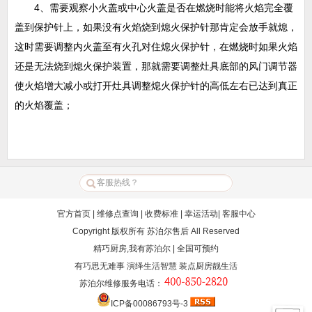
4、需要观察小火盖或中心火盖是否在燃烧时能将火焰完全覆
盖到保护针上，如果没有火焰烧到熄火保护针那肯定会放手就熄，
这时需要调整内火盖至有火孔对住熄火保护针，在燃烧时如果火焰
还是无法烧到熄火保护装置，那就需要调整灶具底部的风门调节器
使火焰增大减小或打开灶具调整熄火保护针的高低左右已达到真正
的火焰覆盖；
官方首页
|
维修点查询
|
收费标准
|
幸运活动
|
客服中心
Copyright 版权所有
苏泊尔售后
All Reserved
精巧厨房,我有苏泊尔 | 全国可预约
有巧思无难事 演绎生活智慧 装点厨房靓生活
苏泊尔维修服务电话
：
ICP备00086793号-3